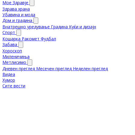
Мое Здравје
Здрава храна
Убавина и мода
Дом и градина
Внатрешно уредување
Градина
Куќи и дизајн
Спорт
Кошарка
Ракомет
Фудбал
Забава
Хороскоп
Миленичиња
Метлисимо
Дневен преглед
Месечен преглед
Неделен преглед
Видеа
Хумор
Сите вести