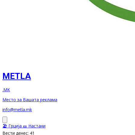
METLA
.MK
Место за Вашата реклама
info@metla.mk
🏖️ Грција
🎫 Настани
Вести денес: 41