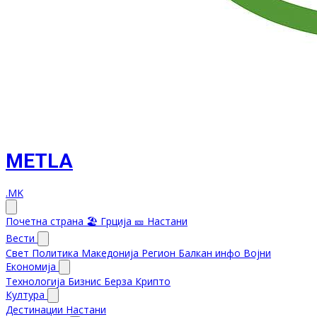
METLA
.MK
Почетна страна
🏖️ Грција
🎫 Настани
Вести
Свет
Политика
Македонија
Регион
Балкан инфо
Војни
Економија
Технологија
Бизнис
Берза
Крипто
Култура
Дестинации
Настани