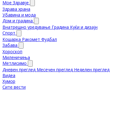
Мое Здравје
Здрава храна
Убавина и мода
Дом и градина
Внатрешно уредување
Градина
Куќи и дизајн
Спорт
Кошарка
Ракомет
Фудбал
Забава
Хороскоп
Миленичиња
Метлисимо
Дневен преглед
Месечен преглед
Неделен преглед
Видеа
Хумор
Сите вести