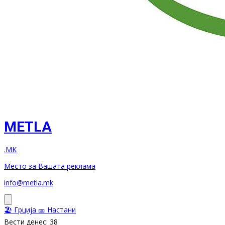
METLA
.MK
Место за Вашата реклама
info@metla.mk
🏖️ Грција
🎫 Настани
Вести денес: 38