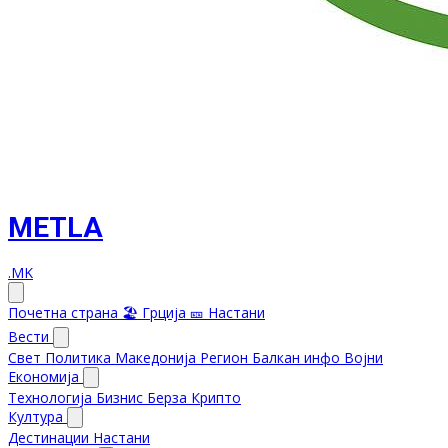
METLA
.MK
Почетна страна
🏖️ Грција
🎫 Настани
Вести
Свет
Политика
Македонија
Регион
Балкан инфо
Војни
Економија
Технологија
Бизнис
Берза
Крипто
Култура
Дестинации
Настани