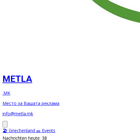
METLA
.MK
Место за Вашата реклама
info@metla.mk
🏖️ Griechenland
🎫 Events
Nachrichten heute: 38