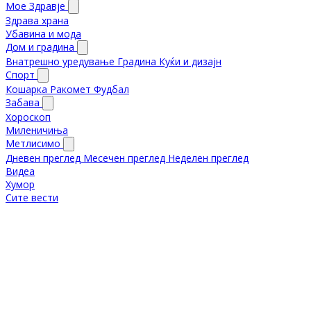
Мое Здравје
Здрава храна
Убавина и мода
Дом и градина
Внатрешно уредување
Градина
Куќи и дизајн
Спорт
Кошарка
Ракомет
Фудбал
Забава
Хороскоп
Миленичиња
Метлисимо
Дневен преглед
Месечен преглед
Неделен преглед
Видеа
Хумор
Сите вести