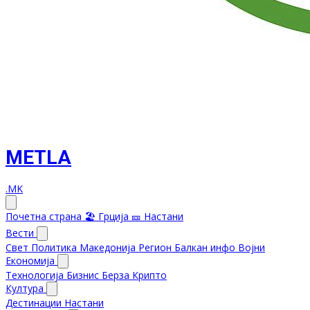
METLA
.MK
Почетна страна
🏖️ Грција
🎫 Настани
Вести
Свет
Политика
Македонија
Регион
Балкан инфо
Војни
Економија
Технологија
Бизнис
Берза
Крипто
Култура
Дестинации
Настани