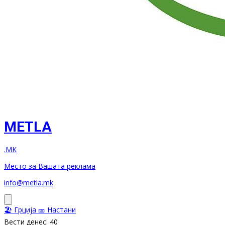
METLA
.MK
Место за Вашата реклама
info@metla.mk
🏖️ Грција
🎫 Настани
Вести денес: 40